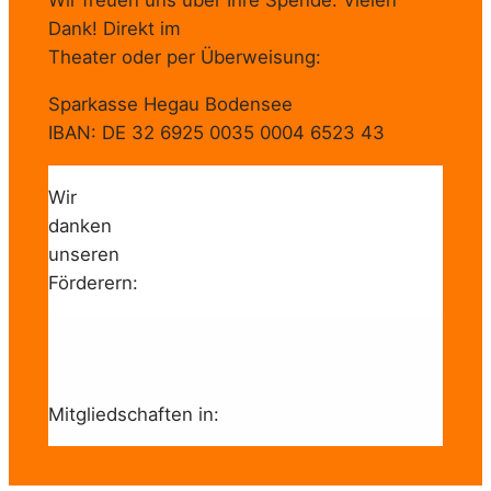
Wir freuen uns über Ihre Spende. Vielen
Dank! Direkt im
Theater oder per Überweisung:
Sparkasse Hegau Bodensee
IBAN: DE 32 6925 0035 0004 6523 43
Wir
danken
unseren
Förderern:
Mitgliedschaften in: